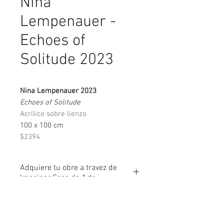
Nina
Lempenauer -
Echoes of
Solitude 2023
Nina Lempenauer 2023
Echoes of Solitude
Acrilico sobre lienzo
100 x 100 cm
$2394
Adquiere tu obre a travez de
Imaginar Casa de Arte
Si quieres comprar esta obra
o saber mas sobre las formas de
Consulta Disponibilidad
pago que aceptamos, Nuestro