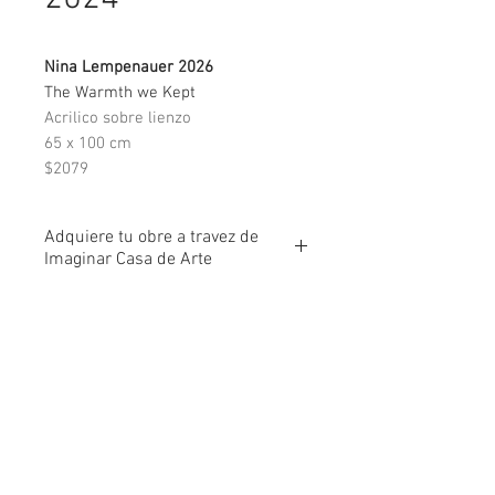
Nina Lempenauer 2026
The Warmth we Kept
Acrilico sobre lienzo
65 x 100 cm
$2079
Adquiere tu obre a travez de
Imaginar Casa de Arte
Si quieres comprar esta obra
o saber mas sobre las formas de
Consulta Disponibilidad
pago que aceptamos, Nuestro
equipo te asesora.
(02) 2 922 539
/
(02) 2 922 540
|
imaginar@imaginar.ec